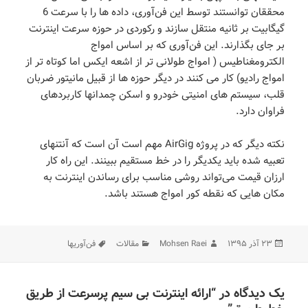
محققان توانستند توسط این فن‌آوری، داده ها را با سرعت 6
گیگابیت بر ثانیه منتقل سازند و رکوردی در حوزه سرعت اینترنت
بر جای بگذارند. این فن‌آوری که بر اساس امواج
الکترومغناطیس ( امواج طولانی تر از اشعه ایکس اما کوتاه تر از
امواج رادیو) کار می کنند در دیگر حوزه ها از قبیل مانیتور ضربان
قلب، سیستم های امنیتی خودرو و اسکن چمدانها کاربردهای
فراوان دارد.
نکته دیگر که در پروژه AirGig مهم است آن است که آنتنهای
تعبیه شده باید یکدیگر را در خط مستقیم ببینند. این راه کار
ارزان قیمت می‌تواند روشی مناسب برای رساندن اینترنت به
مکان هایی که نقطه کور امواج هستند باشد.
ارسال
نویسنده
دسته‌ها
برچسب‌ها
۲۳ آذر ۱۳۹۵
Mohsen Raei
مقالات
فن‌آوریها
شده
در
یک دیدگاه در “ارائه اینترنت بی سیم پرسرعت از طریق