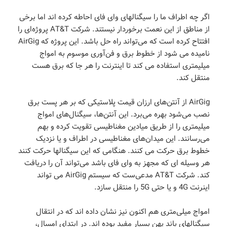
اگر چه اطراف ما را سیگنالهای وای فای احاطه کرده اند اما برخی
از مناطق از این نعمت برخوردار نیستند. شرکت AT&T پروژه‌ای را
افتتاح کرده است که می‌تواند راه حل باشد. این پروژه که AirGig
نامیده می شود از خطوط برق و فن‌آوری موسوم به امواج
میلیمتری استفاده می کند تا اینترنت را هر جا که برق هست
منتقل کند.
AirGig از آنتن‌های ارزان قیمت پلاستیکی که بر هر پست برق
نصب می‌شود بهره می‌برد. این آنتن‌ها، سیگنال‌های امواج
میلیمتری را از طریق میادین مغناطیسی تقویت کرده و بهم
می‌رسانند. این میدان‌های مغناطیسی در اطراف و یا نزدیک
خطوط برق حرکت می کنند. هنگامی که این سیگنالها حرکت کنند
هر وسیله ای که مجهز به وای فای باشد می‌تواند آن را دریافت
کند. شرکت AT&T مدعی‌ست که سیستم AirGig می تواند
اینرنت 4G و یا حتی 5G را منتقل سازد.
امواج میلی‌متری هم اکنون نیز نشان داده اند که در انتقال
سیگنالهای باند پهن بسیار مفید بوده اند. در ابتدای امسال،