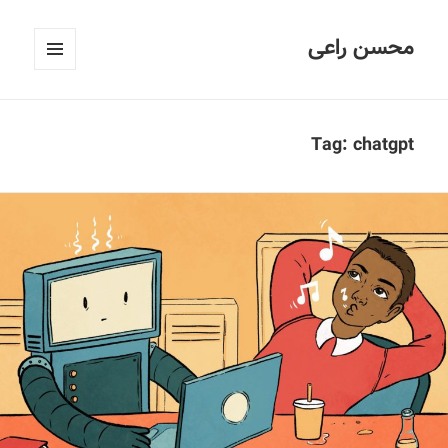
محسن راعی
فهرست
و
ابزارک‌ها
Tag:
chatgpt