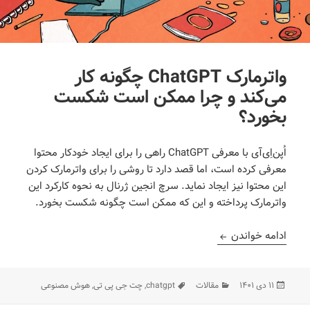
واترمارک ChatGPT چگونه کار
می‌کند و چرا ممکن است شکست
بخورد؟
اُپن‌اِی‌آی با معرفی ChatGPT راهی را برای ایجاد خودکار محتوا
معرفی کرده است، اما قصد دارد تا روشی را برای واترمارک کردن
این محتوا نیز ایجاد نماید. سرچ انجین ژرنال به نحوه کارکرد این
واترمارک پرداخته و این که ممکن است چگونه شکست بخورد.
واترمارک ChatGPT چگونه کار می‌کند و چرا ممکن است شکست بخورد؟
ادامه خواندن
ارسال
دسته‌ها
برچسب‌ها
۱۱ دی ۱۴۰۱
مقالات
chatgpt
,
چت جی پی تی
,
هوش مصنوعی
شده
در