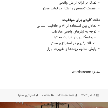
– تمرکز بر ارائه ارزش واقعی
– اهمیت تخصص و اعتبار در تولید محتوا
نکات کلیدی برای موفقیت:
– تعادل بین استفاده از AI و خلاقیت انسانی
– توجه به نیازهای واقعی مخاطب
– سرمایه‌گذاری در کیفیت محتوا
– انعطاف‌پذیری در استراتژی محتوا
– پایش مداوم روندها و تغییرات بازار
منبع:
wordstream
ارسال
نویسنده
دسته‌ها
برچسب‌ها
۱۵ آذر ۱۴۰۳
Mohsen Raei
مقالات
استراتژی محتوا
شده
در
اهبری