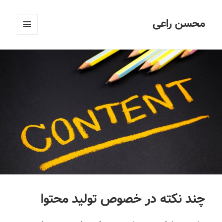
محسن راعی
فهرست
و
ابزارک‌ها
چند نکته در خصوص تولید محتوا