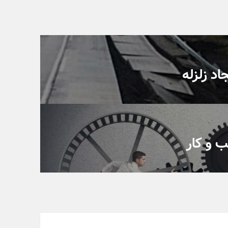
اد زلزله
 و کار