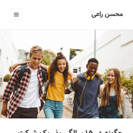
محسن راعی
فهرست
و
ابزارک‌ها