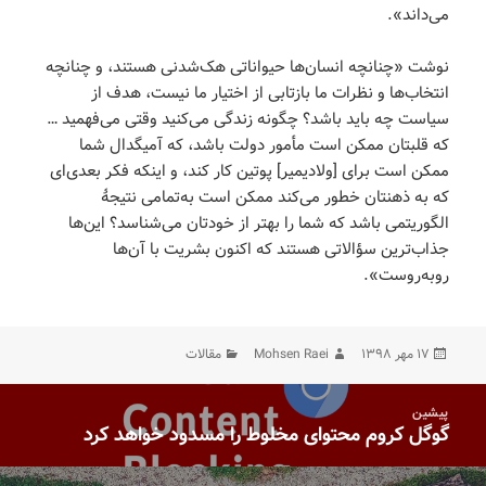
می‌داند».
نوشت «چنانچه انسان‌ها حیواناتی هک‌شدنی هستند، و چنانچه
انتخاب‌ها و نظرات ما بازتابی از اختیار ما نیست، هدف از
سیاست چه باید باشد؟ چگونه زندگی می‌کنید وقتی می‌فهمید …
که قلبتان ممکن است مأمور دولت باشد، که آمیگدال شما
ممکن است برای [ولادیمیر] پوتین کار کند، و اینکه فکر بعدی‌ای
که به ذهنتان خطور می‌کند ممکن است به‌تمامی نتیجۀ
الگوریتمی باشد که شما را بهتر از خودتان می‌شناسد؟ این‌ها
جذاب‌ترین سؤالاتی هستند که اکنون بشریت با آن‌ها
روبه‌روست».
ارسال
نویسنده
دسته‌ها
۱۷ مهر ۱۳۹۸
Mohsen Raei
مقالات
شده
در
اهبری
پیشین
وشته‌ها
گوگل کروم محتوای مخلوط را مسدود خواهد کرد
نوشته
قبلی: