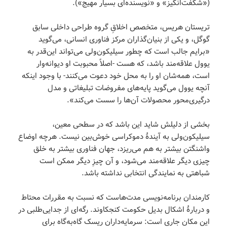
(«شگفت‌انگیز» و «نویسنده‌ای بسیار مهیج»).
تریستان هریس، متخصص اخلاقِ گروه طراحی داخلی سابق
گوگل، و یکی از بنیان‌گذاران مرکز فناوری انسانی، می‌گوید
«برایم جالب است که چطور سیلیکون‌ولی می‌تواند این‌قدر به
یوول علاقه‌مند باشد، که هست -اصلاً محبوبت او دیوانه‌وار
است، همه‌شان او را به محل خود دعوت می‌کنند- با ‌وجود اینکه
آنچه یوول می‌گوید پایه‌های مفروضات تبلیغاتی و مدل
درگیری‌محور محصولات آن‌ها را سست می‌کند».
بخشی از دلیلش شاید این باشد که در سطحی معین،
سیلیکون‌ولی به آیندۀ دموکراسی خوش‌بین نیست. هرچه اوضاع
واشنگتن بیشتر به هم می‌ریزد، جهان فناوری بیشتر به خلق
چیزی دیگر علاقه‌مند می‌شود، و آن چیزِ دیگر ممکن است
شباهتی به نمایندگی انتخابی نداشته باشد.
کارمندان برنامه‌نویسی مدت‌هاست که نسبت به مقررات محتاط
و دربارۀ اشکال بدیل حکومت کنجکاوند. رگه‌ای از جدایی‌طلبی در
این مکان جاری است: سرمایه‌داران ریسک گاه‌به‌گاه برای