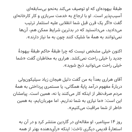
طبقۀ بیهوده‌ای که او توصیف می‌کند به‌نحو بی‌سابقه‌ای
آسیب‌پذیر است. او با ارجاع به خدمت سربازی و کار کارخانه‌ای
گفت «اگر یک قرن قبل شما انقلابی علیه استثمار ترتیب
می‌دادید، می‌دانستید که در بدترین شرایط ممکن هم، آن‌ها
نمی‌توانند به همۀ ما شلیک کنند چون به ما نیاز دارند».
اکنون خیلی مشخص نیست که چرا طبقۀ حاکم طبقۀ بیهودۀ
جدید را خیلی راحت نمی‌کشد. هراری به مخاطبان گفت «شما
خیلی راحت می‌توانید ذبح شوید».
آقای هراری بعداً به من گفت دلیل هیجان زیاد سیلیکون‌ولی
دربارۀ مفهوم درآمد پایۀ همگانی، یا مستمری پرداختی به همۀ
مردم صرف‌نظر از اینکه کار می‌کنند یا نه، همین است. پیامشان
این است: «ما نیازی به شما نداریم. اما مهربان‌ایم، به همین
خاطر از شما مراقبت می‌کنیم».
روز ۱۴ سپتامبر، او مقاله‌ای در گاردین منتشر کرد و در آن به
استعارۀ قدیمی دیگری تاخت: اینکه «رأی‌دهنده بهتر از همه