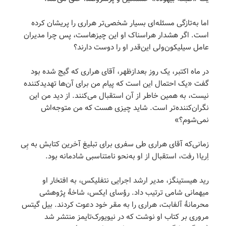
اما به‌تازگی مسئله‌ای بسیار شخصی‌تر هراری را پریشان کرده
است. اگر هشدار هراسناک او این چیزهاست، پس چرا مدیران
عامل سیلیکون‌ولی این‌قدر او را دوست دارند؟
در ماه اکتبر، یک روز بعدازظهر، آقای هراری که گیج شده بود
گفت «یک احتمال این است که پیام من برای آن‌ها تهدیدکننده
نیست، به همین خاطر از آن استقبال می‌کنند. از دید من این
نگران‌کننده‌تر است. شاید چیزی هست که من متوجه‌اش
نمی‌شوم؟»
زمانی‌که آقای هراری طی سفری برای تبلیغ آخرین کتابش به بِی
اِریا۱ رفت، استقبال از او به‌نحو نامتناسبی شادمانه بود.
رید هیستینگز، مدیر ارشد اجرایی نتفلیکس، به افتخار او
میهمانی شامی ترتیب داد. رؤسای ایکس، شاخۀ پژوهشی
محرمانۀ آلفابت، هراری را به مقر خود دعوت کردند. بیل گیتس
مروری بر کتاب او نوشت که در نیویورک‌تایمز منتشر شد