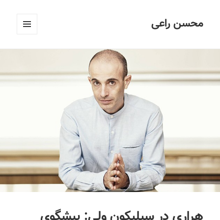
محسن راعی
فهرست
و
ابزارک‌ها
هراری در سیلیکون ولی: پیشگوی