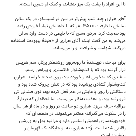
تا این افراد را پشت یک میز بنشاند، و کمک او همین است».
آقای هراری چند شب پیش‌تر در سن فرانسیسکو، در یک سالن
نمایش با ظرفیت ۳۵۰۰ نفر که بلیط‌هایش تماماً فروش رفته
بود صحبت کرد. مردی مسن که با بلیطی در دست وارد سالن
می‌شد به من گفت اینکه آقای هراری از «طبقۀ بیهوده» استفاده
می‌کند، شهامت و شرافت او را می‌رساند.
برای مباحثه، نویسندۀ ما روبه‌روی روشنفکر پرکار، سم هریس
قرار گرفته بود که با کت‌وشلوار خاکستری و پیراهن رسمی
سفیدی که به‌خوبی آهار خورده بود، روی صحنه خرامید. هراری،
کت‌وشلوار گشادی پوشیده بود که در تنش چروک شده بود و
دستانش را روی پاهایش در هم قفل کرده بود، توی صندلی‌اش
فرو رفته بود، و معذب به‌نظر می‌رسید. اما لحظه‌ای که دربارۀ
مراقبه حرف می‌زد -هراری دو ساعت در روز و دو ماه از هر سال
را در سکوت می‌گذراند- مقتدر می‌نموند. در منطقه‌ای که
خودبهینه‌سازی اهمیتی اساسی دارد و مراقبه بدل به ورزشی
رقابتی شده است، زُهد هراری، به او جایگاه یک قهرمان را
بخشیده است.