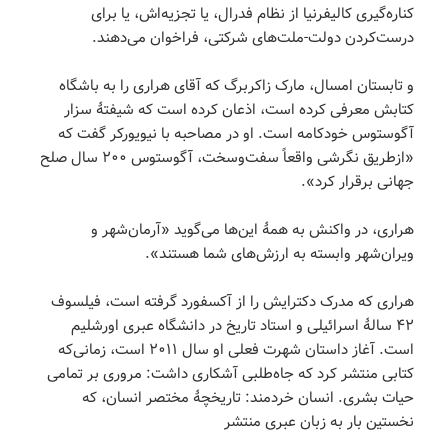
کناره‌گیری کالیفرنیا از نظام فدرال، یا تجزیه‌اش، یا برای
درست‌کردن دولت-ملت‌های شرکتی، فراخوان می‌دهند.
و تابستان امسال، مارک زاکربرگ که آقای هراری را به باشگاه
کتابش معرفی کرده است، اذعان کرده است که شیفتۀ سزار
آگوستوس خودکامه است. او در مصاحبه با نیویورکر گفت که
«ازطریق نگرشی واقعاً سفت‌وسخت، آگوستوس ۲۰۰ سال صلح
جهانی برقرار کرد».
هراری، در واکنش به همۀ این‌ها می‌گوید «آرمان‌شهر و
ویران‌شهر وابسته به ارزش‌های شما هستند».
هراری که مدرک دکترایش را از آکسفورد گرفته است، فیلسوف
۴۲ سالۀ اسرائیلی و استاد تاریخ در دانشگاه عبری اورشلیم
است. آغاز داستان شهرت فعلی او سال ۲۰۱۱ است، زمانی‌که
کتابی منتشر کرد که جاه‌طلبی آشکاری داشت: مروری بر تمامی
حیات بشری. انسان خردمند: تاریخچۀ مختصر انسان، که
نخستین بار به زبان عبری منتشر