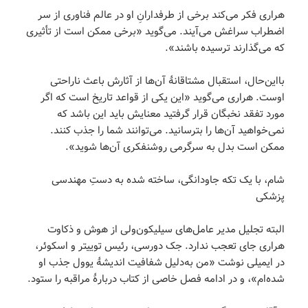
هراری فکر می‌کند برخی از طرفدارانِ او در عالم فناوری از سر
اضطراب سراغش می‌آیند. می‌گوید «برخی ممکن است از تأثیری
که می‌گذارند ترسیده باشند».
بااین‌حال، استقبال مشتاقانۀ آن‌ها از آثارش باعث ناراحتی
اوست. هراری می‌گوید «این یکی از قواعد تاریخ است که اگر
مورد تفقد نخبگان قرار گرفتید معنایش باید این باشد که
نمی‌خواهید آن‌ها را بترسانید. می‌توانند شما را جذب کنند.
ممکن است بدل به سرگرمی روشنفکری آن‌ها شوید».
شام، با یک تکه جاودانگی، ساخته شده به دستِ مهندسی
پزشکی
البته تجلیل مدیر عامل‌های سیلیکون‌ولی از هوش و ذکاوت
هراری جای تعجب ندارد. جک دورسی، رئیس توییتر و اسکوئر،
در ایمیلی نوشت «من به‌دلیل شفافیت اندیشۀ یوول جذب او
شده‌ام»، و در ادامه فصل خاصی از کتاب دربارۀ مراقبه را ستود.