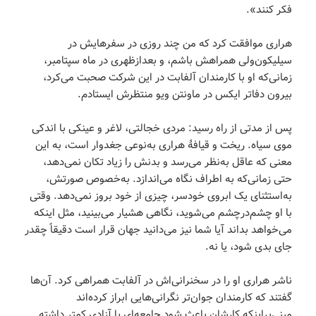
فکر کنند».
هراری موافقت کرد که من چند روزی در سفرهایش در
سیلیکون‌ولی همراهش باشم، و بعدازظهری در ماه سپتامبر،
زمانی‌که او با کارمندان آلفابت در این شرکت صحبت می‌کرد،
بیرون دفاتر ایکس در ماونتن ویو منتظرش ایستادم.
پس از مدتی از راه رسید: مردی خجالتی، لاغر و عینکی با اندکی
موی سیاه. ریخت و قیافۀ هراری به‌نوعی جغدوار است، به این
معنی که عاقل به‌نظر می‌رسد و بدنش را زیاد تکان نمی‌دهد،
حتی زمانی‌که به اطراف نگاه می‌اندازد. به‌خصوص صورتش،
به‌استثنای یک ابروی خودسر، چیزی از خود بروز نمی‌دهد. وقتی
با او چشم‌درچشم می‌شوید، نگاهی هشیار می‌بینید، مثل اینکه
می‌خواهد بداند آیا شما نیز می‌دانید جهان قرار است دقیقاً چقدر
جای بدی شود، یا نه.
ناشر هراری او را در سخنرانی‌اش در آلفابت همراهی کرد. آن‌ها
گفتند که کارمندان جوان‌تر نگرانی‌هایی ابراز کرده‌اند
مبنی‌براینکه کارشان باعث شود جامعه‌ای با آزادی کمتر داشته