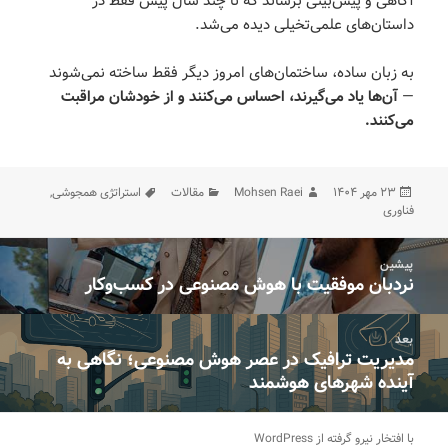
آگاهی و پیش‌بینی برساند که تا چند سال پیش فقط در
داستان‌های علمی‌تخیلی دیده می‌شد.
به زبان ساده، ساختمان‌های امروز دیگر فقط ساخته نمی‌شوند
—
آن‌ها یاد می‌گیرند، احساس می‌کنند و از خودشان مراقبت
می‌کنند
.
ارسال
نویسنده
دسته‌ها
برچسب‌ها
۲۳ مهر ۱۴۰۴
Mohsen Raei
مقالات
استراتژی همجوشی
,
شده
فناوری
در
اهبری
پیشین
وشته‌ها
نردبان موفقیت با هوش مصنوعی در کسب‌وکار
نوشته
قبلی:
بعد
مدیریت ترافیک در عصر هوش مصنوعی؛ نگاهی به
نوشته
آینده شهرهای هوشمند
بعدی:
با افتخار نیرو گرفته از WordPress