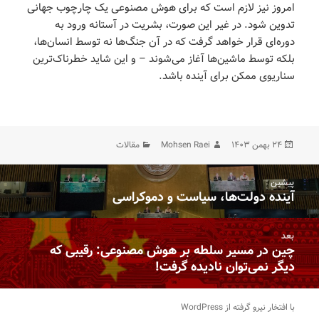
امروز نیز لازم است که برای هوش مصنوعی یک چارچوب جهانی
تدوین شود. در غیر این صورت، بشریت در آستانه ورود به
دوره‌ای قرار خواهد گرفت که در آن جنگ‌ها نه توسط انسان‌ها،
بلکه توسط ماشین‌ها آغاز می‌شوند – و این شاید خطرناک‌ترین
سناریوی ممکن برای آینده باشد.
ارسال
نویسنده
دسته‌ها
۲۴ بهمن ۱۴۰۳
Mohsen Raei
مقالات
شده
در
اهبری
پیشین
وشته‌ها
آینده دولت‌ها، سیاست و دموکراسی
نوشته
قبلی:
بعد
چین در مسیر سلطه بر هوش مصنوعی: رقیبی که
نوشته
دیگر نمی‌توان نادیده گرفت!
بعدی:
با افتخار نیرو گرفته از WordPress