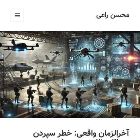
محسن راعی
فهرست
و
ابزارک‌ها
آخرالزمان واقعی: خطر سپردن